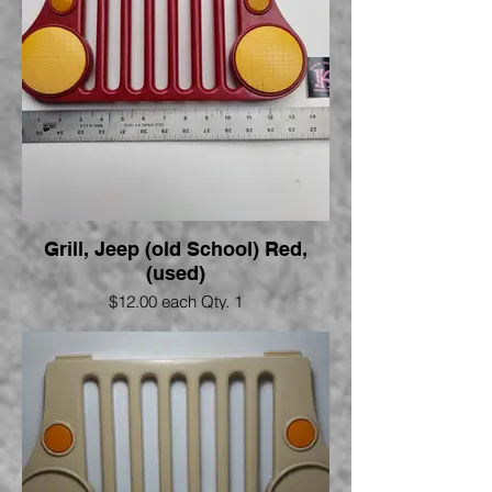
Grill, Jeep (old School) Red,
(used)
$12.00 each Qty. 1