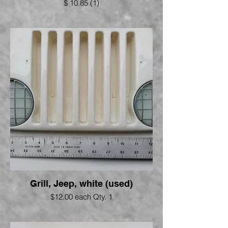
$ 10.85 (1)
Grill, Jeep, white (used)
$12.00 each Qty. 1