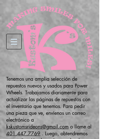
Tenemos una amplia selección de
repuestos nuevos y usados para Power
Wheels. Trabajamos diariamente para
actualizar las páginas de repuestos con
el inventario que tenemos. Para pedir
una pieza que ve, envíenos un correo
electrónico a
kskustomsrideons@gmail.com
o llame al
401.447.7769
. Luego, obtendremos