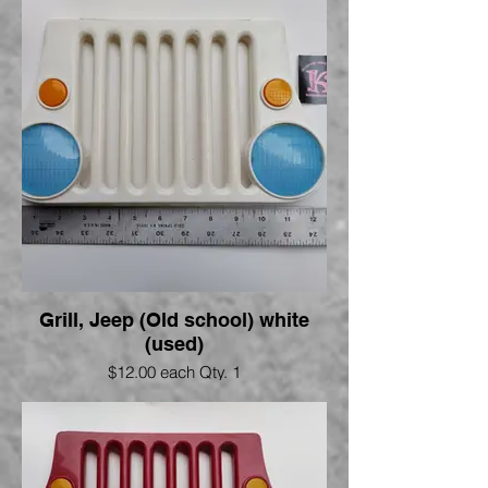
Grill, Jeep (Old school) white
(used)
$12.00 each Qty. 1