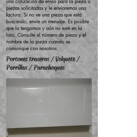
una cotización de envío para la pieza o
piezas solicitadas y le enviaremos una
factura. Si no ve una pieza que está
buscando, envíe un mensaje. Es posible
que lo tengamos y aún no esté en la
lista. Consulte el número de pieza y el
nombre de la pieza cuando se
comunique con nosotros.
Portones traseros / Volquete /
Parrillas / Parachoques