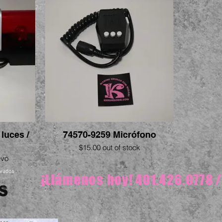
luces /
74570-9259 Micrófono
$15.00 out of stock
evo
rvados
¡Llámenos hoy!
401.426.0778
/