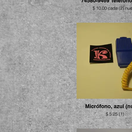
74580-9469 Teléfon
$ 10.00 cada (2) nu
Micrófono, azul (n
$ 5.25 (1)