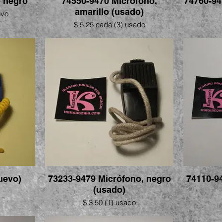
o negro
74550-9470 Micrófono,
74760-94
amarillo (usado)
evo
$ 5.25 cada (3) usado
uevo)
73233-9479 Micrófono, negro
74110-9
(usado)
$ 3.50 (1) usado