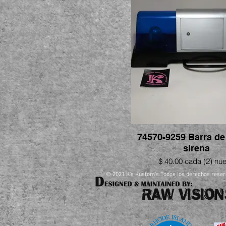
74570-9259 Barra de 
sirena
$ 40.00 cada (2) nu
© 2021 K's Kustom's Todos los derechos rese