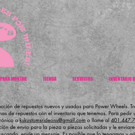
 PARA MONTAR
TIENDA
SERVICIOS
INVENTARIO D
ección de repuestos nuevos y usados para Power Wheels. T
nas de repuestos con el inventario que tenemos. Para pedir
trónico a
kskustomsrideons@gmail.com
o llame al
401.447.
ón de envío para la pieza o piezas solicitadas y le enviare
scando, envíe un mensaje. Es posible que lo tengamos y aún 