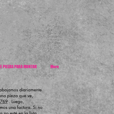
E PIEZAS PARA MONTAR
More
rabajamos diariamente
 una pieza que ve,
7769
. Luego,
mos una factura. Si no
no esté en la lista.