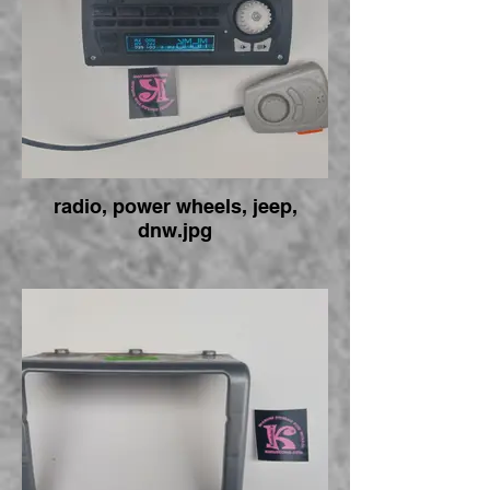
radio, power wheels, jeep,
dnw.jpg