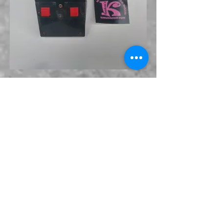
sound box, Harley Davidson
Power Wheels.jpg