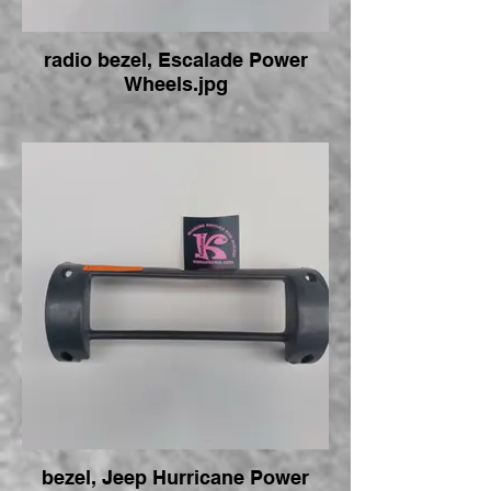
radio bezel, Escalade Power
Wheels.jpg
bezel, Jeep Hurricane Power