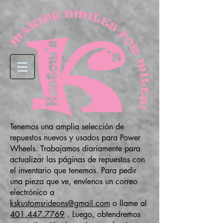
Tenemos una amplia selección de
repuestos nuevos y usados para Power
Wheels. Trabajamos diariamente para
actualizar las páginas de repuestos con
el inventario que tenemos. Para pedir
una pieza que ve, envíenos un correo
electrónico a
kskustomsrideons@gmail.com
o llame al
401.447.7769
. Luego, obtendremos