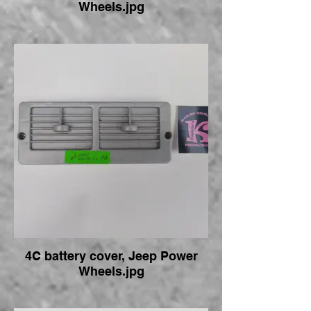
Wheels.jpg
4C battery cover, Jeep Power
Wheels.jpg