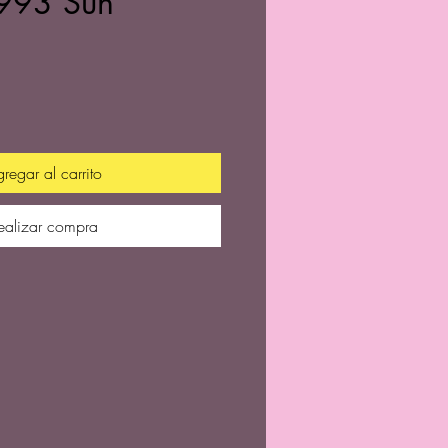
993 Sun
recio
regar al carrito
ealizar compra