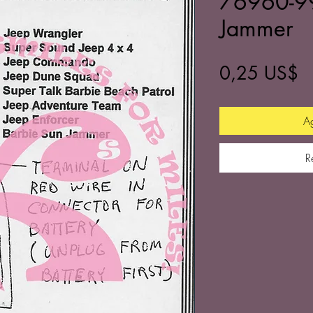
76960-9
Jammer
P
0,25 US$
Ag
R