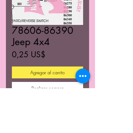
78606-86390
Jeep 4x4
Precio
0,25 US$
Agregar al carrito
Realizar compra
© 2021 K's Kustom's Todos los derechos reservados