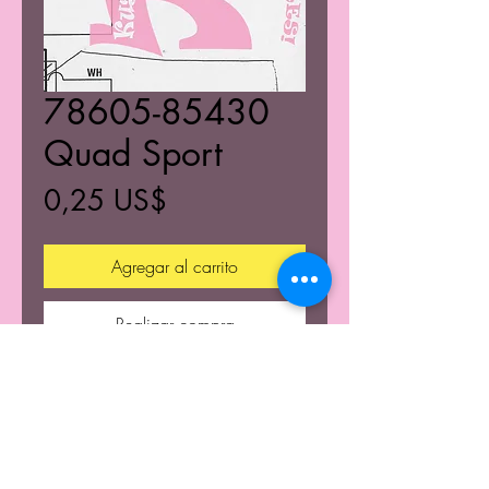
78605-85430
Quad Sport
Precio
0,25 US$
Agregar al carrito
Realizar compra
© 2021 K's Kustom's Todos los derechos reservados