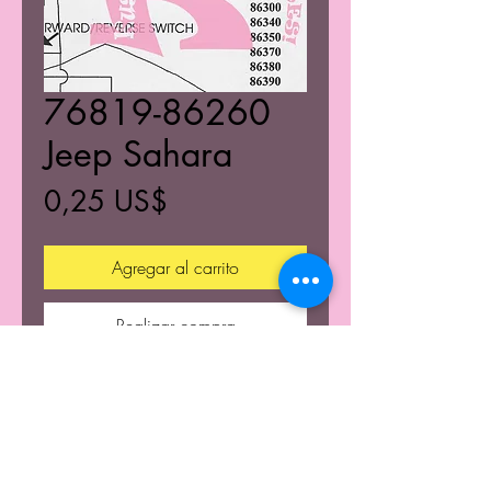
76819-86260
Jeep Sahara
Precio
0,25 US$
Agregar al carrito
Realizar compra
© 2021 K's Kustom's Todos los derechos reservados