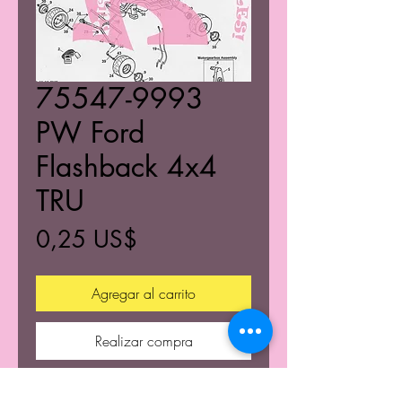
75547-9993
PW Ford
Flashback 4x4
TRU
Precio
0,25 US$
Agregar al carrito
Realizar compra
Power Wheels part numbers