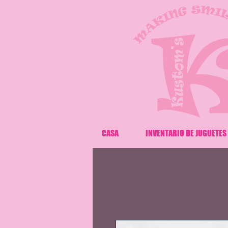
CASA
INVENTARIO DE JUGUETES