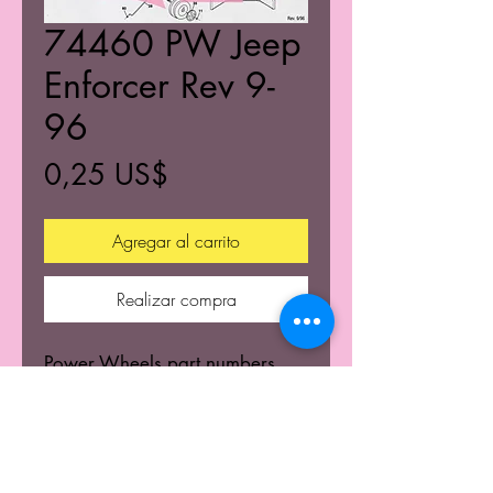
74460 PW Jeep
Enforcer Rev 9-
96
Precio
0,25 US$
Agregar al carrito
Realizar compra
Power Wheels part numbers
and diagram.
© 2021 K's Kustom's Todos los derechos reservados