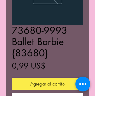
73680-9993
Ballet Barbie
{83680}
Precio
0,99 US$
Agregar al carrito
Realizar compra
© 2021 K's Kustom's Todos los derechos reservados